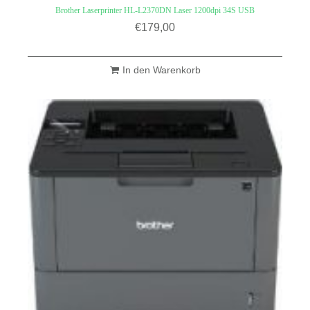
Brother Laserprinter HL-L2370DN Laser 1200dpi 34S USB
€
179,00
In den Warenkorb