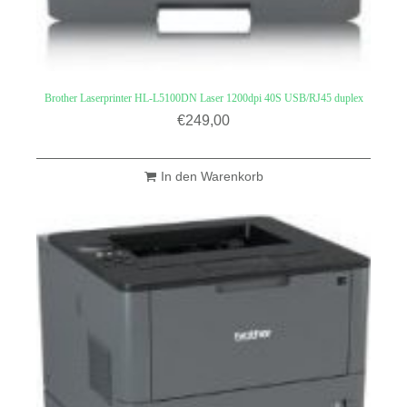
Brother Laserprinter HL-L5100DN Laser 1200dpi 40S USB/RJ45 duplex
€
249,00
In den Warenkorb