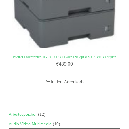
Brother Laserprinter HL-L5100DNT Laser 1200dpi 40S USB/RJ45 duplex
€
489,00
In den Warenkorb
Arbeitsspeicher
(12)
Audio Video Multimedia
(10)