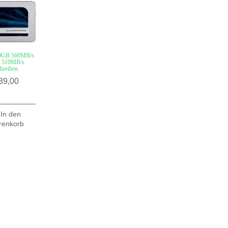
0GB 560MB/s
n 510MB/s
hreiben
89,00
In den
renkorb