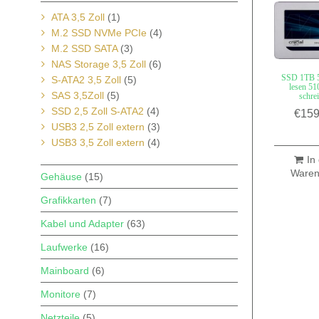
ATA 3,5 Zoll
(1)
M.2 SSD NVMe PCIe
(4)
M.2 SSD SATA
(3)
NAS Storage 3,5 Zoll
(6)
SSD 1TB 
S-ATA2 3,5 Zoll
(5)
lesen 5
SAS 3,5Zoll
(5)
schre
SSD 2,5 Zoll S-ATA2
(4)
€
159
USB3 2,5 Zoll extern
(3)
USB3 3,5 Zoll extern
(4)
In
Waren
Gehäuse
(15)
Grafikkarten
(7)
Kabel und Adapter
(63)
Laufwerke
(16)
Mainboard
(6)
Monitore
(7)
Netzteile
(5)