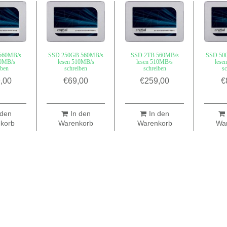
560MB/s
SSD 250GB 560MB/s
SSD 2TB 560MB/s
SSD 50
10MB/s
lesen 510MB/s
lesen 510MB/s
lese
iben
schreiben
schreiben
sc
,00
€
69,00
€
259,00
€
 den
In den
In den
korb
Warenkorb
Warenkorb
Wa