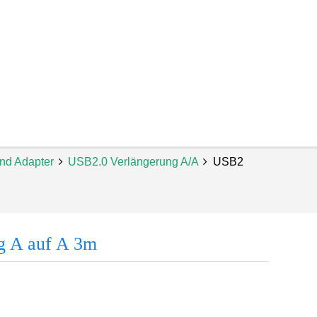
nd Adapter
USB2.0 Verlängerung A/A
USB2
g A auf A 3m